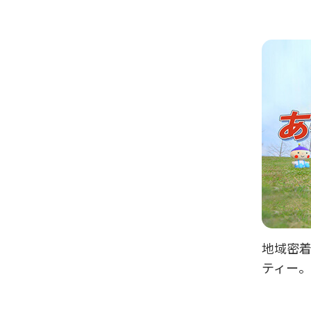
地域密
ティー。