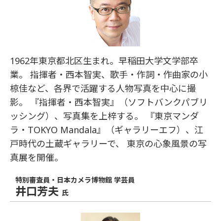
1962年東京都北区生まれ。早稲田大学文学部卒
業。 指揮者・西本智実、歌手・作詞・作曲家の小
椋佳など、各界で活躍する人物写真を中心に撮
影。 『指揮者・西本智実』（ソフトバンクパブリ
ッシング）、写真集を上梓する。 『東京マンダ
ラ・TOKYO Mandala』（ギャラリーエフ）、江
戸時代の土蔵ギャラリーで、 東京の心象風景の写
真展を開催。
特別審査員・日本カメラ博物館 学芸員
井口芳夫
氏