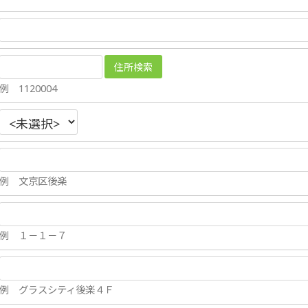
例 1120004
例 文京区後楽
例 １－１－７
例 グラスシティ後楽４Ｆ