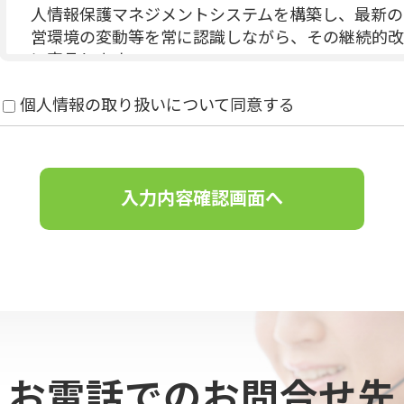
人情報保護マネジメントシステムを構築し、最新の
営環境の変動等を常に認識しながら、その継続的改
に宣言します。
個人情報は当社が執り行う正当な業務（ケーブ
個人情報の取り扱いについて同意する
て当社の正当な事業遂行上並びに従業員の雇用
得・利用及び提供をし、特定された利用目的の
扱いは致しません。
個人情報保護に関する法令、国が定める指針及
個人情報の漏えい、滅失、き損などのリスクに
止すべく事業の実情に合致した経営資源を注入
向上させます。また、万一の際には速やかに是
個人情報取扱いに関する苦情及び相談に対して
ていただきます。
個人情報保護マネジメントシステムは、当社を
切に見直してその改善を継続的に推進します。
お電話でのお問合せ先