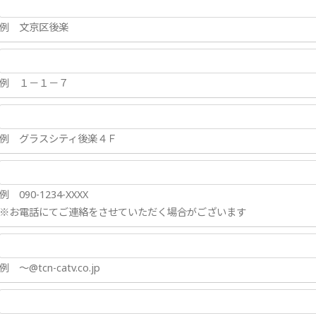
例 文京区後楽
例 １－１－７
例 グラスシティ後楽４Ｆ
例 090-1234-XXXX
※お電話にてご連絡をさせていただく場合がございます
例 ～@tcn-catv.co.jp