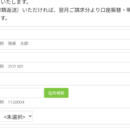
りいたします。
書類返送）いただければ、翌月ご請求分より口座振替・
す。
例 後楽 太郎
例 ｺｳﾗｸ ﾀﾛｳ
例 1120004