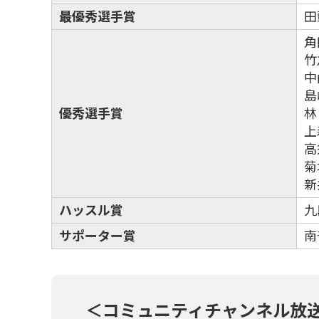
最優秀選手賞
田
角
竹
中
島
優秀選手賞
林
上
高
菊
新
ハッスル賞
九
サポーター賞
南
＜コミュニティチャンネル放