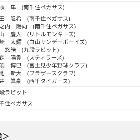
頭 隼 (南千住ペガサス)
田 颯希 (南千住ペガサス)
之内 陽向 (南千住ペガサス)
山 慶人 (リトルモンキーズ)
崎 太耀 (白山サンデーボーイズ)
 悠皓 (九段ラビット)
森 陽貴 (スティラーズ)
須 博巳 (富士見少年野球クラブ)
地 新大 (ブラザースクラブ)
井 眞豪 (西千タイガース)
段ラビット
千住ペガサス
送＞