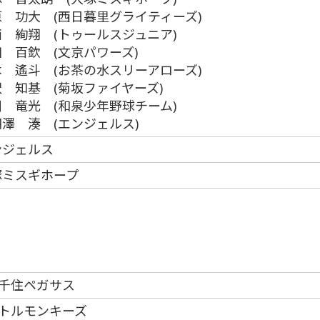
原 功大 (西日暮里グライティーズ)
 絢翔 (トゥールスジュニア)
 百欽 (文京パワーズ)
木 遙斗 (お茶の水スリーアローズ)
 知基 (菊坂ファイヤーズ)
 竜光 (和泉少年野球チーム)
澤 湊 (エンジェルス)
ンジェルス
塚ミスギホープ
千住ペガサス
トルモンキーズ