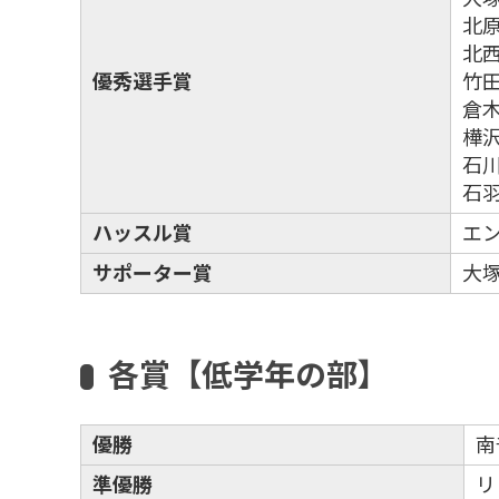
北
北西
優秀選手賞
竹田
倉
樺沢
石川
石羽
ハッスル賞
エ
サポーター賞
大
各賞【低学年の部】
優勝
南
準優勝
リ