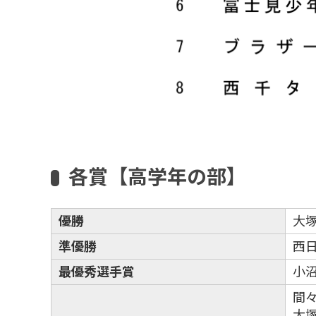
各賞【高学年の部】
優勝
大
準優勝
西
最優秀選手賞
小沼
間々
大塚