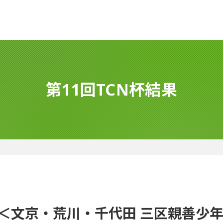
第11回TCN杯結果
N杯＜文京・荒川・千代田 三区親善少