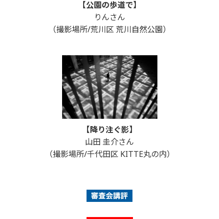
【公園の歩道で】
りんさん
（撮影場所/荒川区 荒川自然公園）
【降り注ぐ影】
山田 圭介さん
（撮影場所/千代田区 KITTE丸の内）