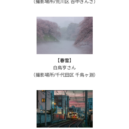
（撮影場所/荒川区 谷中ぎんざ）
【春雪】
白鳥亨さん
（撮影場所/千代田区 千鳥ヶ淵）