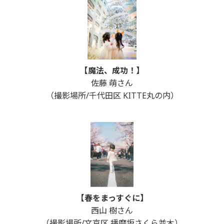
【魔法、成功！】
佐藤 萌さん
（撮影場所/千代田区 KITTE丸の内）
【春をまっすぐに】
西山 樹さん
（撮影場所/文京区 播磨坂さくら並木）