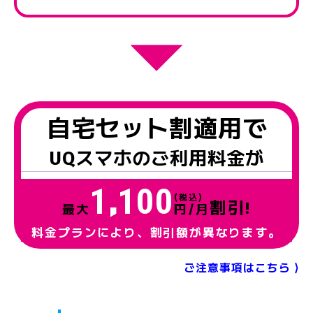
自宅セット割適用で
UQスマホ
の
ご利用料金
が
1
100
,
(税込)
割引!
最大
円/月
料金プランにより、割引額が異なります。
ご注意事項はこちら ⟩