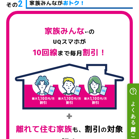
2
家族みんなが
おトク！
その
家族みんな
の
★1
UQスマホが
10回線
割引！
まで毎月
+
離れて住む家族
割引
対象
も、
の