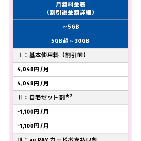
月額料金表
（割引後金額詳細）
～5GB
5GB超～30GB
Ⅰ：基本使用料（割引前）
4,048
円/月
4,048
円/月
★2
Ⅱ：自宅セット割
-1,100
円/月
-1,100
円/月
Ⅲ：au PAY カードお支払い割