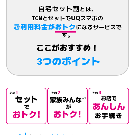
自宅セット割
とは、
UQ
TCNとセットで
スマホの
ご利用料金
が
おトク
になるサービスで
す。
ここがおすすめ！
3
つ
の
ポイント
最大1,100円/月割引
「TCN＋UQ」で
スマホのご利用料金が
ご利用料金が
家族全員の
UQスマホの
お申し込みできる！
au Style/auショップで