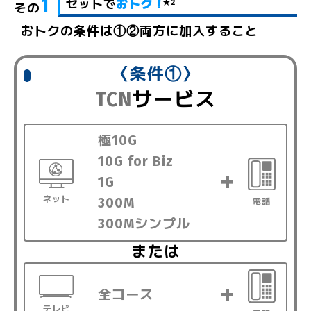
1
セットで
おトク！
★2
その
おトクの条件は①②両方に加入すること
〈条件①〉
TCN
サービス
極10G
10G for Biz
1G
ネット
300M
電話
300Mシンプル
または
全コース
テレビ