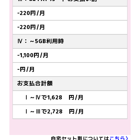
-220
円/月
-220
円/月
Ⅳ：～5GB利用時
-1,100
円/月
-
円/月
お支払合計額
Ⅰ～Ⅳで
1,628
円/月
Ⅰ～Ⅲで
2,728
円/月
自宅セット割については
こちら〉