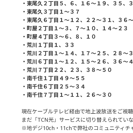
・東尾久２丁目５、６、１６～１９、３５、
・東尾久３丁目１～３７
・東尾久６丁目１～１２、２２～３１、３６
・町屋２丁目１～３、７～１０、１４～２３
・町屋４丁目３～６、８、１０
・荒川１丁目１、３３
・荒川２丁目１～１４、１７～２５、２８～
・荒川６丁目１～１２、１５～２６、３６～
・荒川７丁目２２、２３、３８～５０
・南千住１丁目４９～５５
・南千住６丁目２５～３４
・南千住７丁目１～１１、２６～３０
現在ケーブルテレビ経由で地上波放送をご視
まだ「TCN光」サービスに切り替えられてい
※地デジ10ch・11chで弊社のコミュニティ