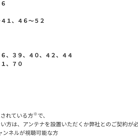
３６
～４１、４６～５２
３６、３９、４０、４２、４４
４１、７０
※
聴されている方
で、
ない方は、アンテナを設置いただくか弊社とのご契約が
チャンネルが視聴可能な方