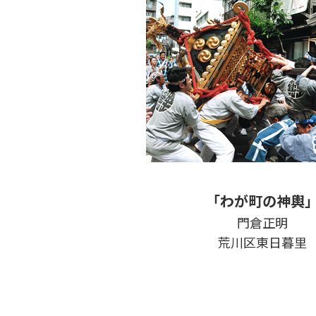
「わが町の神輿
門倉正明
荒川区東日暮里