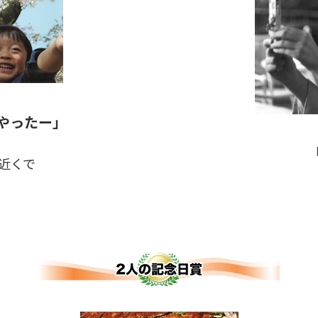
やったー」
近くで