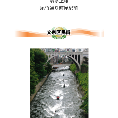
清水正雄
尾竹通り町屋駅前