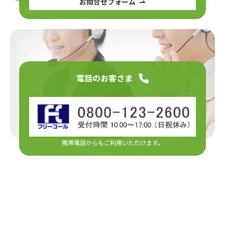
お問合せフォーム
2025.11.14
第13回 TCN杯＜千代田・文京・荒川 三区親善少年野
球大会＞開催のお知らせ
2025.11.06
各種契約約款・利用規約の変更のお知らせ
電話のお客さま
2025.10.10
STB経由の不正アクセスに関する一部報道について
2025.10.01
【重要】ケーブルプラス電話 料金の改定・サービス
内容について
携帯電話からもご利用いただけます。
2025.09.25
「BS10スターチャンネル」名称変更・リニューアル
のお知らせ
2025.09.01
ご利用明細書発行手数料改定のお知らせ
2025.08.22