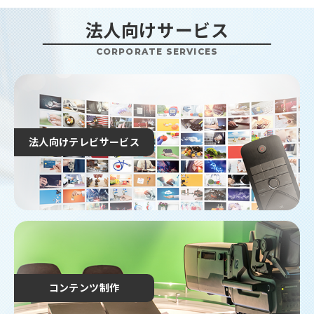
【重要】「スーパー！ドラマTV ＃海外ドラマ☆エン
【７月８・９日実施】《全域》緊急メンテナンスに伴
タメ」放送終了のお知らせ
うTCNサービス（一部のCSデジタル放送）一時中断の
法人向けサービス
お知らせ
2026.05.25
CORPORATE SERVICES
2026.07.01
【注意喚起】当社をかたった不審なメール（フィッシ
ング詐欺）にご注意ください
TCNワイヤレス ７月のメンテナンスによるサービス
停止のお知らせ
2026.04.24
データ放送「交通情報（鉄道遅延情報）」サービス
掲載終了のお知らせ
法人向けテレビサービス
2026.04.22
【重要】インターネットサービス料金改定のお知らせ
2026.04.20
番組ガイド誌「CABLE GUIDE」 および 地域情報誌
「あらぶんちょ通信」休刊のお知らせ
2026.04.20
【重要】テレビサービス放送方式の変更に伴うご案内
2026.04.03
コンテンツ制作
一部のNEC製Wi-Fiルーターにおける脆弱性について