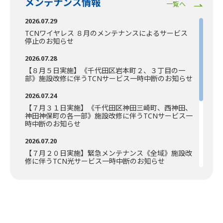
【重要】テレビサービス放送方式の変更に伴う視聴不
メンテナンス情報
一覧へ
可の対応方法のご案内
2026.07.29
2026.07.01
TCNワイヤレス ８月のメンテナンスによるサービス
『タカラヅカ・スカイ・ステージ』7月スタートキャ
停止のお知らせ
ンペーンのお知らせ！
2026.07.28
2026.07.01
【８月５日実施】《千代田区岩本町２、３丁目の一
「ケーブルテレビ 夏の高校野球」生中継のお知らせ
部》
施設改修に伴うTCNサービス一時中断のお知らせ
2026.06.30
2026.07.24
【重要】「ケーブルプラスSTB-2」における番組検索
【７月３１日実施】《千代田区神田三崎町、西神田、
機能および「ケーブルプラスRemote」の不具合につ
神田神保町の各一部》
施設改修に伴うTCNサービス一
きまして
時中断のお知らせ
2026.06.29
2026.07.20
テレビサービス方式移行に伴う「CableGate」再設定
【７月２０日実施】緊急メンテナンス《全域》施設改
のお願い
修に伴うTCN光サービス一時中断のお知らせ
2026.06.24
2026.07.13
テレビサービス方式移行に伴う「お好み選局」／「チ
【７月２７日実施】《荒川区荒川、町屋の各一部》施
ャンネル設定」機能の再設定のお願い
設改修に伴うTCN光サービス一時中断のお知らせ
2026.06.10
2026.07.08