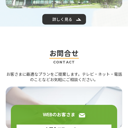
2026.01.30
「よくあるご質問」ページリニューアルのお知らせ
詳しく見る
2026.01.15
「フジテレビNEXT ライブ・プレミアム」「フジテレ
ビONE・TWO・NEXT（3chセット）」月額視聴料金
改定のお知らせ
2026.01.05
お問合せ
「J SPORTS 4chセット」新規申込受付終了のお知ら
せ
CONTACT
2026.01.05
【2026年】ケーブルテレビ設備更新・撤去工事 重点
お客さまに最適なプランをご提案します。テレビ・ネット・電話
対応エリアのお知らせ
のことなどお気軽にご相談ください。
2025.12.01
【大会結果】第13回 TCN杯＜千代田・文
京・
荒川
三区親善少年野球大会＞
2025.12.01
WEBのお客さま
【注意喚起】ファイル共有ソフトの利用による著作権
侵害にご注意ください