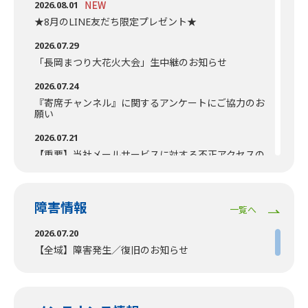
2026.08.01
★8月のLINE友だち限定プレゼント★
2026.07.29
「長岡まつり大花火大会」生中継のお知らせ
2026.07.24
『寄席チャンネル』に関するアンケートにご協力のお
願い
2026.07.21
【重要】当社メールサービスに対する不正アクセスの
発生について（終報：7月21日更新）
2026.07.07
障害情報
『2026年東京ケーブルネットワーク囲碁大会』開催の
一覧へ
お知らせ【申込締切：8/31(月)】
2026.07.20
2026.07.03
【全域】障害発生／復旧のお知らせ
【7/3追記あり】【重要】当社メールサービスに対す
る不正アクセスの発生について
2026.07.02