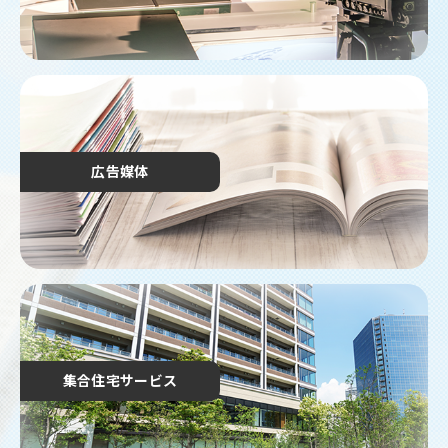
2026.04.01
「健康経営優良法人2026（中小規模法人部門）」に認
定されました
2026.03.17
2026年度日本プロ野球公式戦放送チャンネルのお知ら
せ
2026.03.03
広告媒体
「BS10プレミアム」放送設備の切替に伴う受信待
機・録画再設定のお願い
2026.02.24
「KBS World」オプションチャンネル月額視聴料金改
定のお知らせ
2026.02.20
あらぶんちょくん誕生祭2026 Instagramキャンペー
ン開催♪
集合住宅サービス
2026.02.19
☆第16回あらぶんちょドラマチックフォトコンテス
ト 受賞作品発表☆